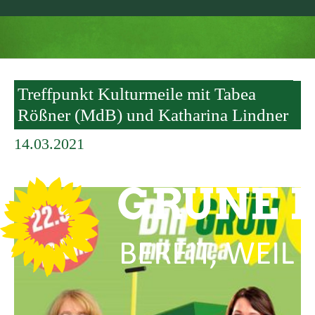
Skip to main content
Treffpunkt Kulturmeile mit Tabea
Rößner (MdB) und Katharina Lindner
14.03.2021